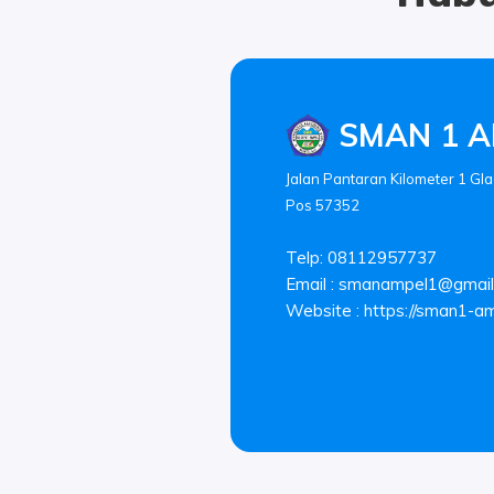
SMAN 1 A
Jalan Pantaran Kilometer 1 Gla
Pos 57352
Telp: 08112957737
Email :
smanampel1@gmail
Website : https://sman1-amp