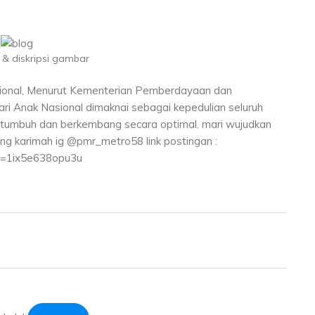
& diskripsi gambar
 nasional, Menurut Kementerian Pemberdayaan dan
ri Anak Nasional dimaknai sebagai kepedulian seluruh
 tumbuh dan berkembang secara optimal. mari wujudkan
ang karimah ig @pmr_metro58 link postingan :
d=1ix5e638opu3u