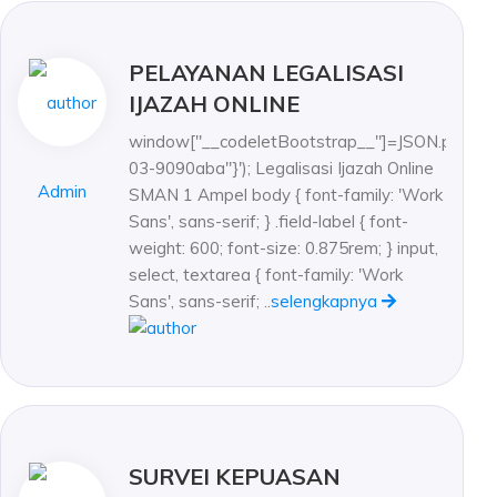
PELAYANAN LEGALISASI
IJAZAH ONLINE
window["__codeletBootstrap__"]=JSON.parse('{
03-9090aba"}'); Legalisasi Ijazah Online
Admin
SMAN 1 Ampel body { font-family: 'Work
Sans', sans-serif; } .field-label { font-
weight: 600; font-size: 0.875rem; } input,
select, textarea { font-family: 'Work
Sans', sans-serif; ..
selengkapnya
SURVEI KEPUASAN