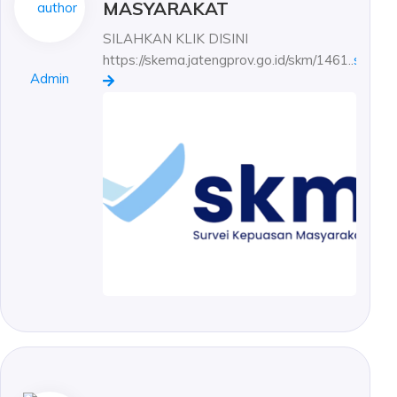
MASYARAKAT
SILAHKAN KLIK DISINI
https://skema.jatengprov.go.id/skm/1461..
seleng
Admin