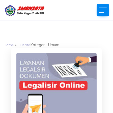
SMAN 1 AMPEL
Jalan Pantaran Kilometer 1 Gladagsari, Boyolali Kode Pos
57352
»
Kategori : Umum
Home
Berita