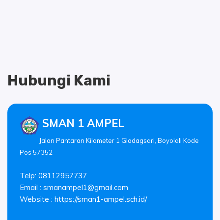
Hubungi Kami
SMAN 1 AMPEL
Jalan Pantaran Kilometer 1 Gladagsari, Boyolali Kode
Pos 57352
Telp: 08112957737
Email :
smanampel1@gmail.com
Website : https://sman1-ampel.sch.id/