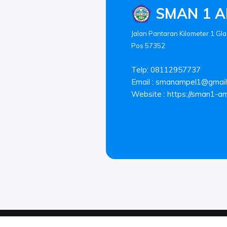
SMAN 1 A
Jalan Pantaran Kilometer 1 Gla
Pos 57352
Telp: 08112957737
Email :
smanampel1@gmail
Website : https://sman1-amp
© Copyright 2026 .
SMAN 1 AMPEL. All rights reserved.