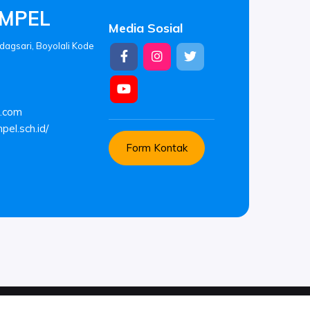
MPEL
Media Sosial
dagsari, Boyolali Kode
.com
el.sch.id/
Form Kontak