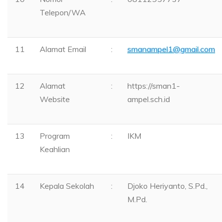
Telepon/WA
11
Alamat Email
:
smanampel1@gmail.com
12
Alamat
:
https://sman1-
Website
ampel.sch.id
13
Program
:
IKM
Keahlian
14
Kepala Sekolah
:
Djoko Heriyanto, S.Pd.,
M.Pd.