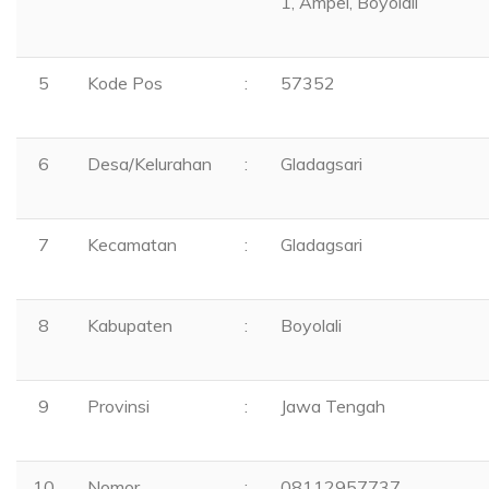
1, Ampel, Boyolali
5
Kode Pos
:
57352
6
Desa/Kelurahan
:
Gladagsari
7
Kecamatan
:
Gladagsari
8
Kabupaten
:
Boyolali
9
Provinsi
:
Jawa Tengah
10
Nomor
:
08112957737