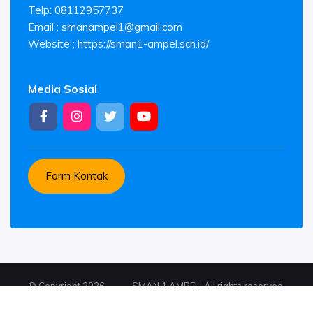
Telp: 08112957737
Email :
smanampel1@gmail.com
Website : https://sman1-ampel.sch.id/
Media Sosial
Form Kontak
© Copyright 2026 .
SMAN 1 AMPEL. All rights reserved.
Suported by
Platform Sekolahkita.net