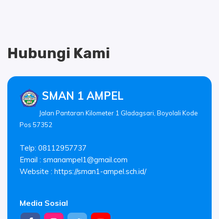
Hubungi Kami
SMAN 1 AMPEL
Jalan Pantaran Kilometer 1 Gladagsari, Boyolali Kode
Pos 57352
Telp: 08112957737
Email :
smanampel1@gmail.com
Website : https://sman1-ampel.sch.id/
Media Sosial