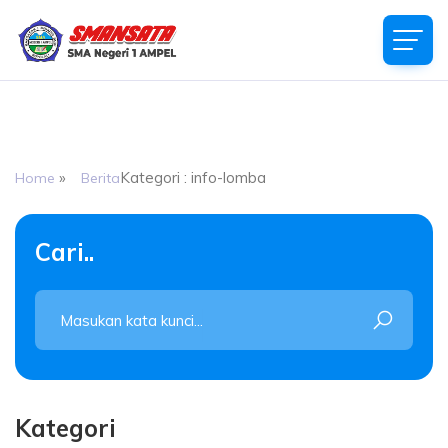
SMAN 1 AMPEL
Jalan Pantaran Kilometer 1 Gladagsari, Boyolali Kode Pos
57352
»
Kategori : info-lomba
Home
Berita
Cari..
Kategori