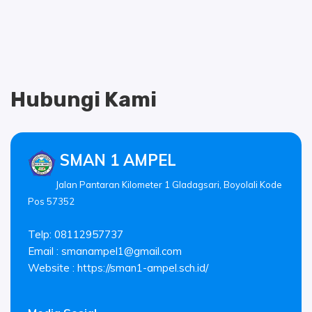
Hubungi Kami
SMAN 1 AMPEL
Jalan Pantaran Kilometer 1 Gladagsari, Boyolali Kode
Pos 57352
Telp: 08112957737
Email :
smanampel1@gmail.com
Website : https://sman1-ampel.sch.id/