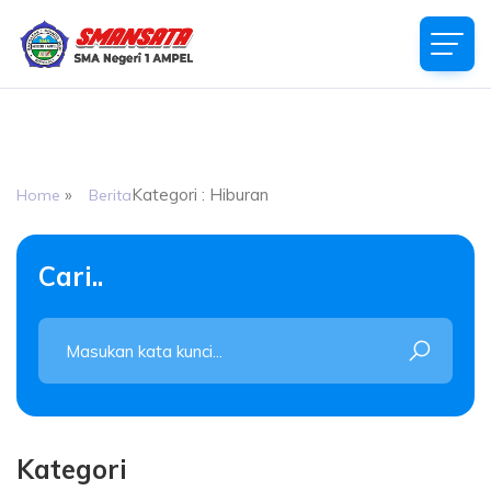
SMAN 1 AMPEL
Jalan Pantaran Kilometer 1 Gladagsari, Boyolali Kode Pos
57352
»
Kategori : Hiburan
Home
Berita
Cari..
Kategori