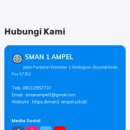
Hubungi Kami
SMAN 1 AMPEL
Jalan Pantaran Kilometer 1 Gladagsari, Boyolali Kode
Pos 57352
Telp: 08112957737
Email :
smanampel1@gmail.com
Website : https://sman1-ampel.sch.id/
Media Sosial