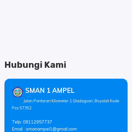
Hubungi Kami
SMAN 1 AMPEL
Jalan Pantaran Kilometer 1 Gladagsari, Boyolali Kode
Pos 57352
Telp: 08112957737
Email :
smanampel1@gmail.com